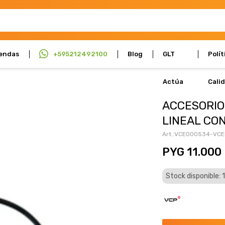
endas
+595212492100
Blog
GLT
Polít
Actúa
Cali
ACCESORIO
LINEAL CO
VCE000534-VC
PYG
11.000
Stock disponible: 