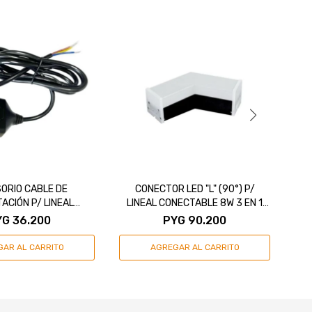
ORIO CABLE DE
CONECTOR LED "L" (90°) P/
C
ACIÓN P/ LINEAL
LINEAL CONECTABLE 8W 3 EN 1
CTABLE 150CM
CALIDO/FRIO/NEUTRO
YG
36.200
PYG
90.200