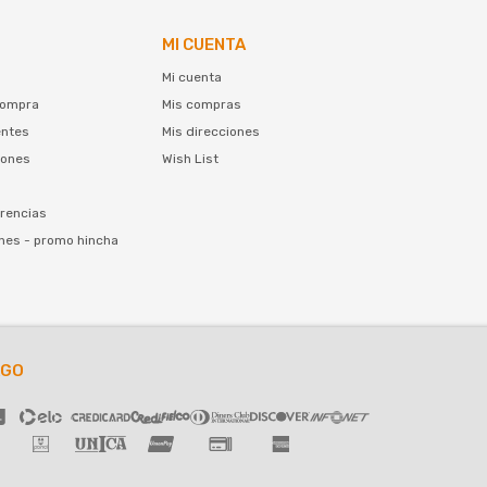
MI CUENTA
Mi cuenta
compra
Mis compras
entes
Mis direcciones
iones
Wish List
rencias
nes - promo hincha
AGO