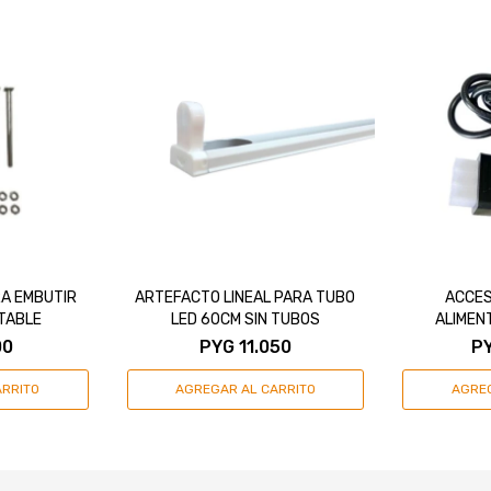
RA EMBUTIR
ARTEFACTO LINEAL PARA TUBO
ACCES
TABLE
LED 60CM SIN TUBOS
ALIMENT
CONE
00
PYG
11.050
P