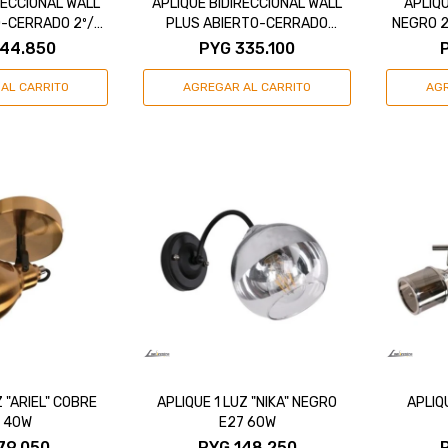
RECCIONAL WALL
APLIQUE BIDIRECCIONAL WALL
APLIQU
-CERRADO 2º/2º
PLUS ABIERTO-CERRADO
NEGRO 2
0K 10W IP65
90º/2º NEGRO 3000K 10W IP65
44.850
PYG
335.100
Z "ARIEL" COBRE
APLIQUE 1 LUZ "NIKA" NEGRO
APLIQ
4 40W
E27 60W
79.050
PYG
148.250