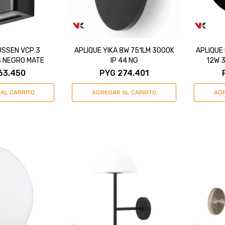
USSEN VCP 3
APLIQUE YIKA 8W 751LM 3000K
APLIQUE 
 NEGRO MATE
IP 44 NG
12W 
63.450
PYG
274.401