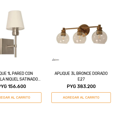
QUE 1L PARED CON
APLIQUE 3L BRONCE DORADO
LA NIQUEL SATINADO
E27
E27
PYG
156.600
PYG
383.200