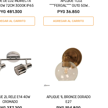
E DE LUZ INDIRECTA
"""""APLQIUE 1 LUZ
0W 72CM 3000K IP65
""""FERGAL"""" GU10 50W
BLANCO"""
PYG
481.300
PYG
36.850
UE 2L RELE E14 40W
APLIQUE 1L BRONCE DORADO
CROMADO
E27
PYG
237.200
PYG
194.800