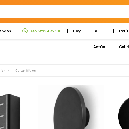
endas
+595212492100
Blog
GLT
Polít
Actúa
Cali
rior
Quitar filtros