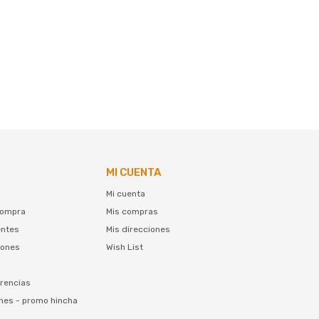
MI CUENTA
Mi cuenta
compra
Mis compras
entes
Mis direcciones
iones
Wish List
rencias
nes - promo hincha