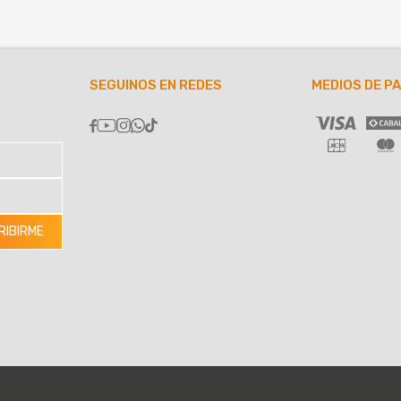
SEGUINOS EN REDES
MEDIOS DE P





RIBIRME