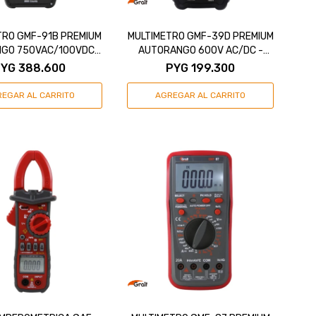
TRO GMF-91B PREMIUM
MULTIMETRO GMF-39D PREMIUM
GO 750VAC/100VDC -
AUTORANGO 600V AC/DC -
GRALF
GRALF
PYG
388.600
PYG
199.300