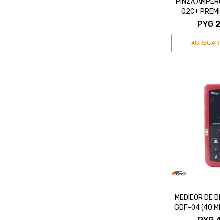
PINZA AMPER
02C+ PREMI
G
PYG
2
MEDIDOR DE D
GDF-04 (40 M
PYG