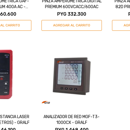
OMETRICA GAF-
PINZA AMPEROMETRICA DIGITAL
PINZA 
UM 400A AC -
PREMIUM 600VCACC/600AC
82D PR
RALF
60.600
PYG
332.300
ISTANCIA LASER
ANALIZADOR DE RED MGF-T3-
ETROS) - GRALF
1000CX - GRALF
446.100
PYG
1.468.400