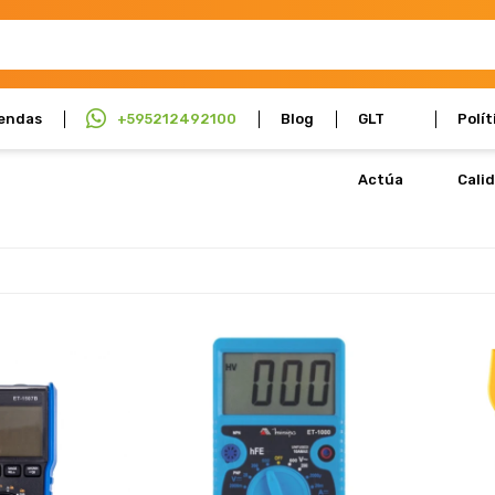
endas
+595212492100
Blog
GLT
Polít
Actúa
Cali