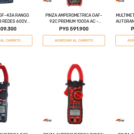
 GF-43A RANGO
PINZA AMPEROMETRICA GAF-
MULTIME
B REDES 600V
92C PREMIUM 1000A AC -
AUTORAN
 - GRALF
GRALF
09.300
PYG
591.900