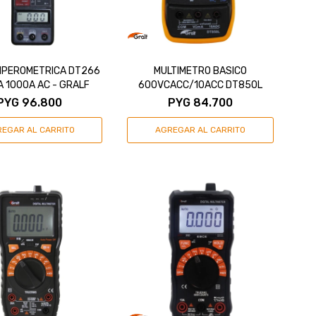
MPEROMETRICA DT266
MULTIMETRO BASICO
A 1000A AC - GRALF
600VCACC/10ACC DT850L
PYG
96.800
PYG
84.700