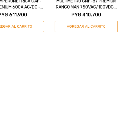
AMPEROMETRICA GAF-
MULTIMETRO GMF-87 PREMIUM
EMIUM 600A AC/DC -
RANGO MAN 750VAC/100VDC -
GRALF
GRALF
PYG
611.900
PYG
410.700