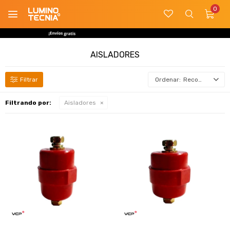
0

AISLADORES
Recomendados
Filtrando por:
Aisladores