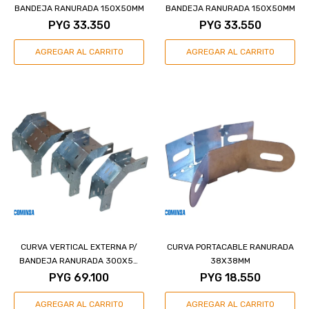
BANDEJA RANURADA 150X50MM
BANDEJA RANURADA 150X50MM
PYG
33.350
PYG
33.550
CURVA VERTICAL EXTERNA P/
CURVA PORTACABLE RANURADA
BANDEJA RANURADA 300X50
38X38MM
MM
PYG
69.100
PYG
18.550