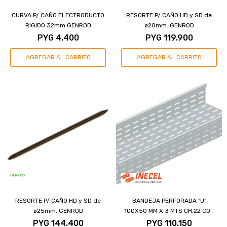
CURVA P/ CAÑO ELECTRODUCTO
RESORTE P/ CAÑO HD y SD de
RIGIDO 32mm GENROD
ø20mm. GENROD
PYG
4.400
PYG
119.900
RESORTE P/ CAÑO HD y SD de
BANDEJA PERFORADA "U"
ø25mm. GENROD
100X50 MM X 3 MTS CH.22 CON
VIROLA 180º REFORZADO
PYG
144.400
PYG
110.150