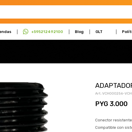
endas
+595212492100
Blog
GLT
Polít
Actúa
Cali
ADAPTADOR
VCH000256-VCH
PYG
3.000
Conector resistente 
Compatible con sist