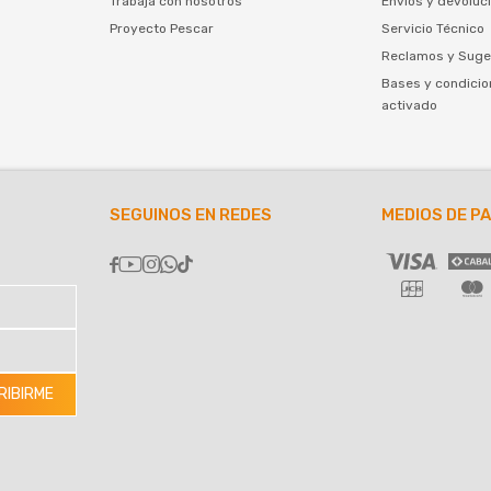
Trabaja con nosotros
Envíos y devoluc
Proyecto Pescar
Servicio Técnico
Reclamos y Suge
Bases y condicio
activado
SEGUINOS EN REDES
MEDIOS DE P





RIBIRME