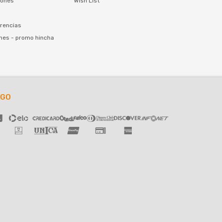
iones
Wish List
rencias
nes - promo hincha
AGO