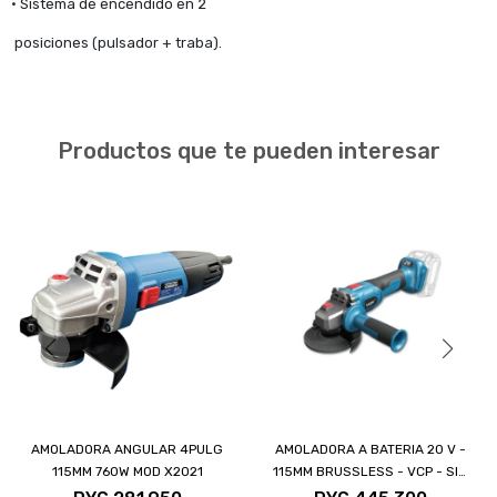
• Sistema de encendido en 2
posiciones (pulsador + traba).
Productos que te pueden interesar
AMOLADORA ANGULAR 4PULG
AMOLADORA A BATERIA 20 V -
115MM 760W MOD X2021
115MM BRUSSLESS - VCP - SIN
BAT