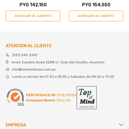
BOQUILLAS
PYG
142.150
PYG
154.550
ATENCIÓN AL CLIENTE
(021) 249-2100
Avda. Eusebio Ayala 2288 c/ Juan del Castillo, Asunción
info@luminotecnia.com.py
Lunes a viernes de 07:30 a 18:00 y Sábados de 08:00 a 13:00
CERTIFICATE ID:
PY12/00152
Company Name:
Piroy SA
EMPRESA