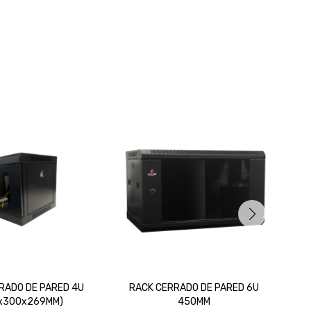
RADO DE PARED 4U
RACK CERRADO DE PARED 6U
x300x269MM)
450MM
E