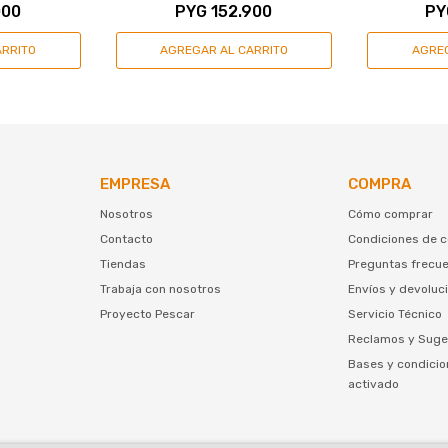
000
PYG
152.900
PY
EMPRESA
COMPRA
Nosotros
Cómo comprar
Contacto
Condiciones de 
Tiendas
Preguntas frecu
Trabaja con nosotros
Envíos y devoluc
Proyecto Pescar
Servicio Técnico
Reclamos y Suge
Bases y condicio
activado