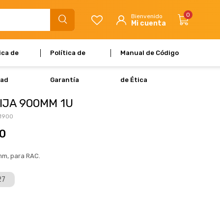
0
ica de
Política de
Manual de Código
dad
Garantía
de Ética
IJA 900MM 1U
1900
0
mm, para RAC.
27