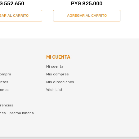
G
552.650
PYG
825.000
MI CUENTA
Mi cuenta
compra
Mis compras
entes
Mis direcciones
iones
Wish List
rencias
nes - promo hincha