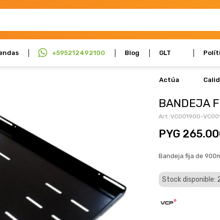
endas
+595212492100
Blog
GLT
Polít
Actúa
Cali
BANDEJA F
VC001900-VC00
PYG
265.00
Bandeja fija de 900
Stock disponible: 