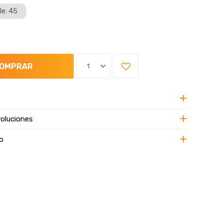
le: 45
OMPRAR
1
oluciones
o