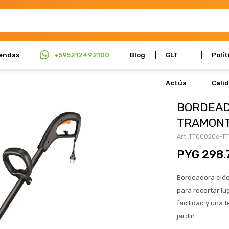
endas
+595212492100
Blog
GLT
Polít
Actúa
Cali
BORDEAD
TRAMONT
TT000206-T
PYG
298.
Bordeadora eléc
para recortar lu
facilidad y una 
jardín.