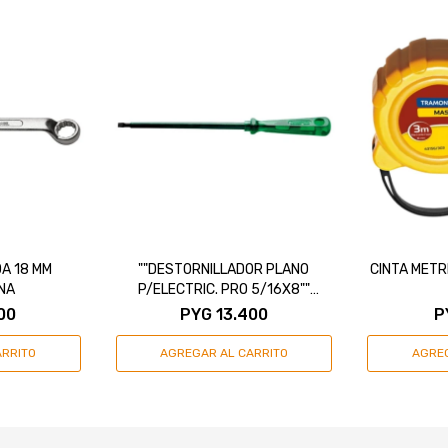
A 18 MM
""DESTORNILLADOR PLANO
CINTA METR
NA
P/ELECTRIC. PRO 5/16X8""
TRAMONTINA"
00
PYG
13.400
P