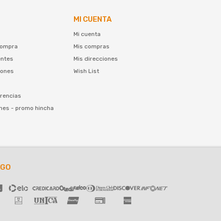
MI CUENTA
Mi cuenta
compra
Mis compras
entes
Mis direcciones
iones
Wish List
rencias
nes - promo hincha
AGO