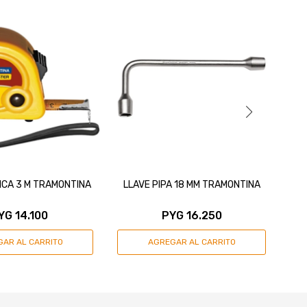
ICA 3 M TRAMONTINA
LLAVE PIPA 18 MM TRAMONTINA
C
YG
14.100
PYG
16.250