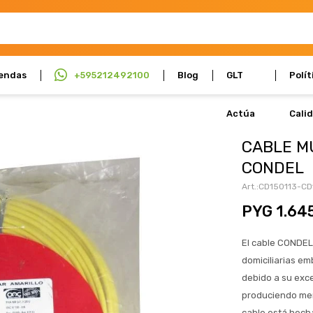
endas
+595212492100
Blog
GLT
Polít
Actúa
Cali
CABLE M
CONDEL
CD150113-CD
PYG
1.64
El cable CONDEL 
domiciliarias em
debido a su exce
produciendo meno
cable está hech