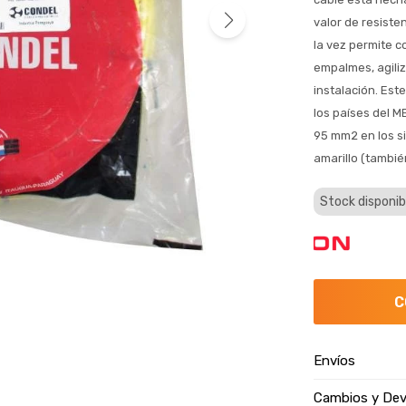
valor de resiste
la vez permite c
empalmes, agili
instalación. Est
los países del 
95 mm2 en los si
amarillo (tambié
Stock disponib
C
Envíos
Cambios y Dev