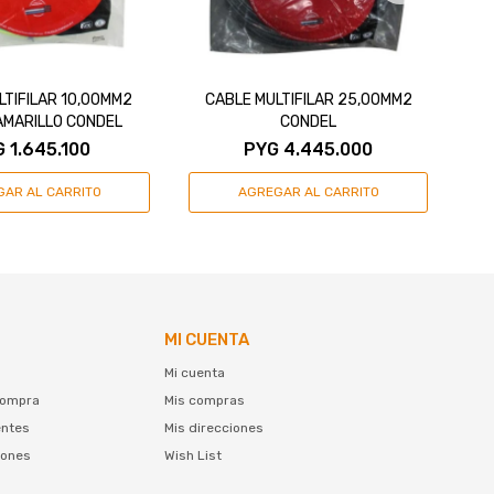
LTIFILAR 10,00MM2
CABLE MULTIFILAR 25,00MM2
C
AMARILLO CONDEL
CONDEL
G
1.645.100
PYG
4.445.000
MI CUENTA
Mi cuenta
compra
Mis compras
entes
Mis direcciones
iones
Wish List