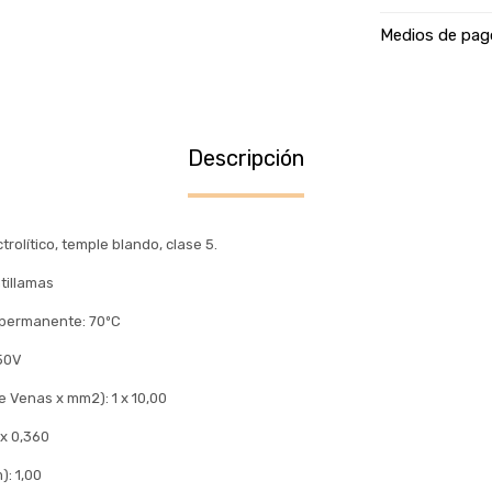
Medios de pag
Descripción
rolítico, temple blando, clase 5.
tillamas
permanente: 70ºC
750V
e Venas x mm2): 1 x 10,00
 x 0,360
): 1,00