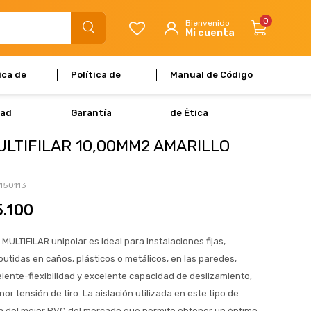
0
ica de
Política de
Manual de Código
dad
Garantía
de Ética
ULTIFILAR 10,00MM2 AMARILLO
150113
5.100
MULTIFILAR unipolar es ideal para instalaciones fijas,
butidas en caños, plásticos o metálicos, en las paredes,
lente-flexibilidad y excelente capacidad de deslizamiento,
r tensión de tiro. La aislación utilizada en este tipo de
a del mejor PVC del mercado que permite obtener un óptimo