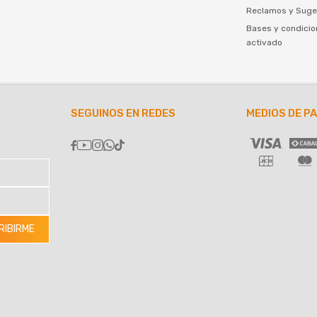
Reclamos y Suge
Bases y condicio
activado
SEGUINOS EN REDES
MEDIOS DE P





RIBIRME