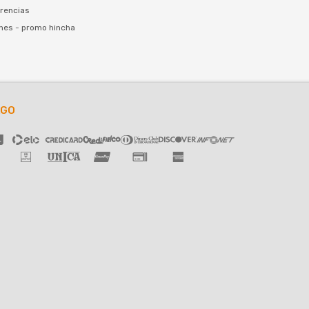
rencias
nes - promo hincha
AGO