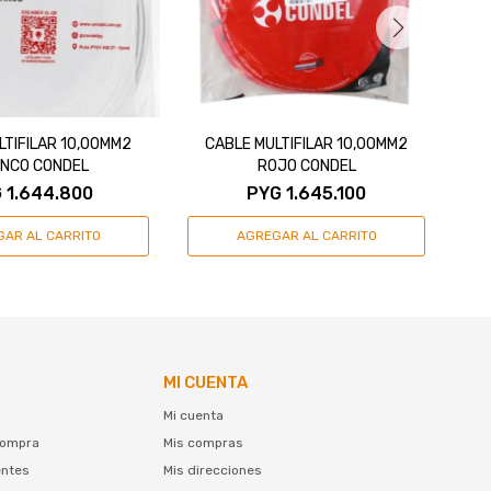
LTIFILAR 10,00MM2
CABLE MULTIFILAR 10,00MM2
C
NCO CONDEL
ROJO CONDEL
G
1.644.800
PYG
1.645.100
MI CUENTA
Mi cuenta
compra
Mis compras
entes
Mis direcciones