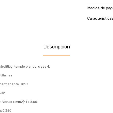
Medios de pag
Característica
Descripción
rolítico, temple blando, clase 4.
tillamas
permanente: 70ºC
750V
e Venas x mm2): 1 x 6,00
 x 0,360