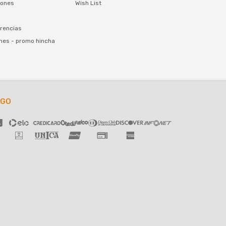
iones
Wish List
rencias
nes - promo hincha
AGO