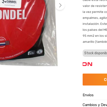
valor de resiste
la vez permite c
empalmes, agili
instalación. Est
los países del 
95 mm2 en los si
amarillo (tambié
Stock disponib
C
Envíos
Cambios y Dev