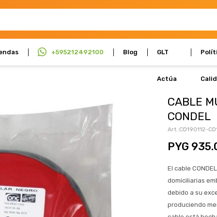
endas
+595212492100
Blog
GLT
Polít
Actúa
Cali
CABLE M
CONDEL
CD190112-CD
PYG
935.
El cable CONDEL 
domiciliarias em
debido a su exce
produciendo meno
cable está hech