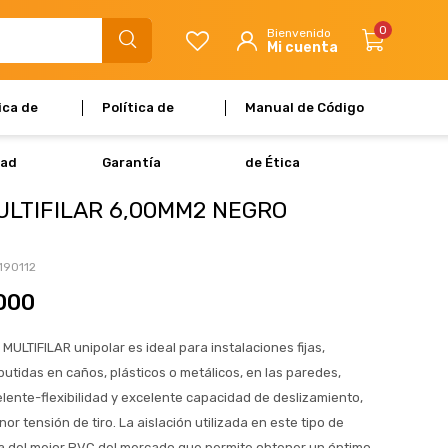
0
ica de
Política de
Manual de Código
dad
Garantía
de Ética
ULTIFILAR 6,00MM2 NEGRO
190112
000
MULTIFILAR unipolar es ideal para instalaciones fijas,
butidas en caños, plásticos o metálicos, en las paredes,
lente-flexibilidad y excelente capacidad de deslizamiento,
r tensión de tiro. La aislación utilizada en este tipo de
a del mejor PVC del mercado que permite obtener un óptimo