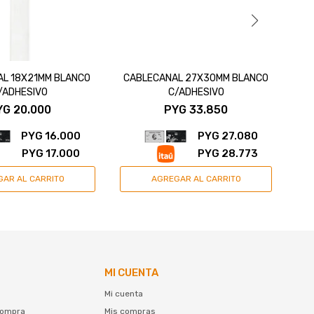
L 18X21MM BLANCO
CABLECANAL 27X30MM BLANCO
CA
/ADHESIVO
C/ADHESIVO
YG
20.000
PYG
33.850
PYG
16.000
PYG
27.080
PYG
17.000
PYG
28.773
MI CUENTA
Mi cuenta
compra
Mis compras