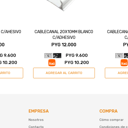
 C/AHESIVO
CABLECANAL 20X10MM BLANCO
CABLECANA
C/ADHESIVO
C
00
PYG
12.000
P
G
9.600
PYG
9.600
G
10.200
PYG
10.200
EMPRESA
COMPRA
Nosotros
Cómo comprar
Contacto
Condiciones de 