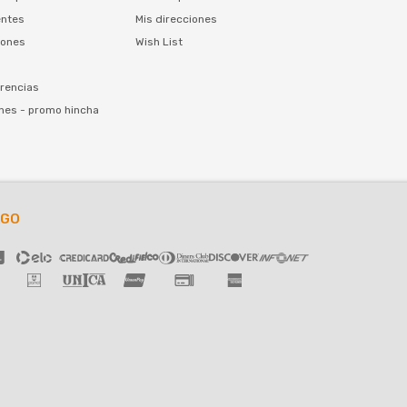
entes
Mis direcciones
iones
Wish List
rencias
nes - promo hincha
AGO