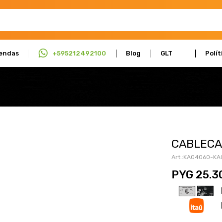
endas
+595212492100
Blog
GLT
Polít
Actúa
Cali
CABLECA
KA04060-KA
PYG
25.3