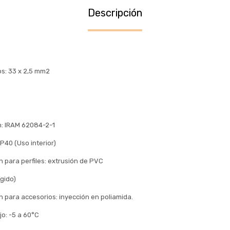
Descripción
s: 33 x 2,5 mm2
n: IRAM 62084-2-1
P40 (Uso interior)
n para perfiles: extrusión de PVC
ígido)
n para accesorios: inyección en poliamida.
o: -5 a 60°C