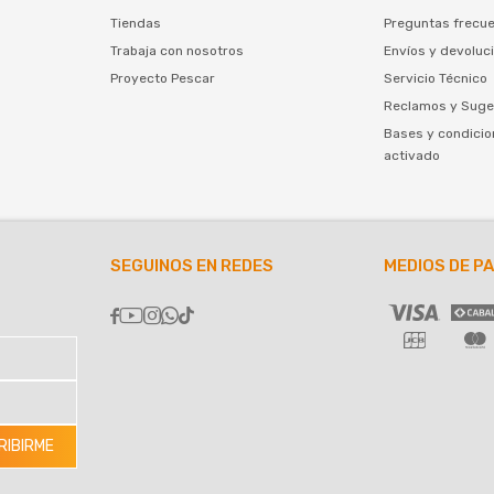
Tiendas
Preguntas frecu
Trabaja con nosotros
Envíos y devoluc
Proyecto Pescar
Servicio Técnico
Reclamos y Suge
Bases y condicio
activado
SEGUINOS EN REDES
MEDIOS DE P





RIBIRME