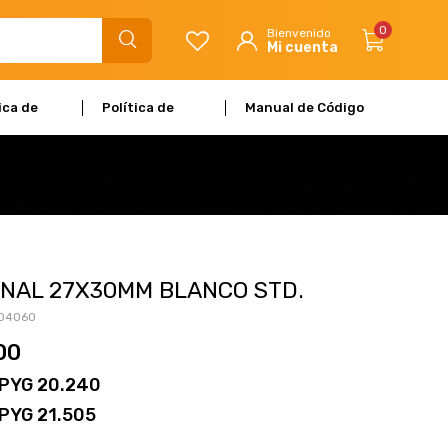
0
ica de
Política de
Manual de Código
dad
Garantía
de Ética
NAL 27X30MM BLANCO STD.
04060
00
PYG
20.240
PYG
21.505