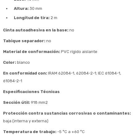
Altura:
30 mm
Longitud de tira:
2 m
Cinta autoadhesiva en la base:
no
Tabique separador:
no
Material de conformación:
PVC rígido aislante
Color:
blanco
En conformidad con:
IRAM 62084-1, 62084-2-1; IEC 61084-1,
61084-2-1
Especificaciones Técnicas
Sección útil:
918 mm2
Protección contra sustancias corrosivas o contaminantes:
baja (interna y externa)
Temperatura de trabajo:
-5 °C a +60 °C