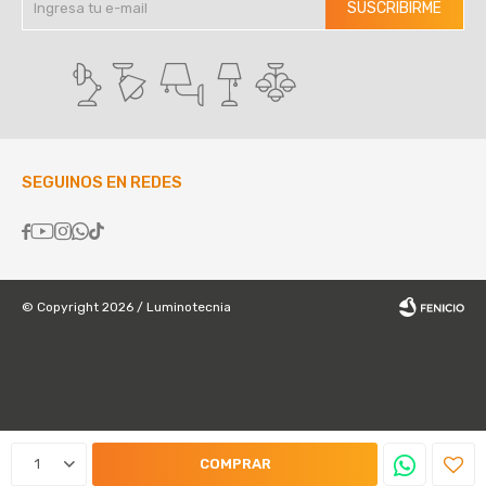
SUSCRIBIRME
SEGUINOS EN REDES





© Copyright 2026 / Luminotecnia
Fenicio
1
COMPRAR