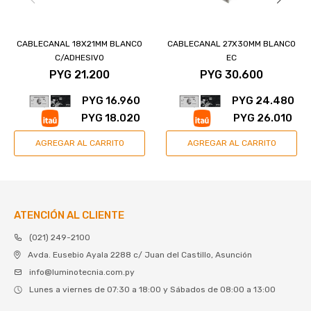
CABLECANAL 18X21MM BLANCO
CABLECANAL 27X30MM BLANCO
C/ADHESIVO
EC
PYG
21.200
PYG
30.600
PYG
16.960
PYG
24.480
PYG
18.020
PYG
26.010
ATENCIÓN AL CLIENTE
(021) 249-2100
Avda. Eusebio Ayala 2288 c/ Juan del Castillo, Asunción
info@luminotecnia.com.py
Lunes a viernes de 07:30 a 18:00 y Sábados de 08:00 a 13:00