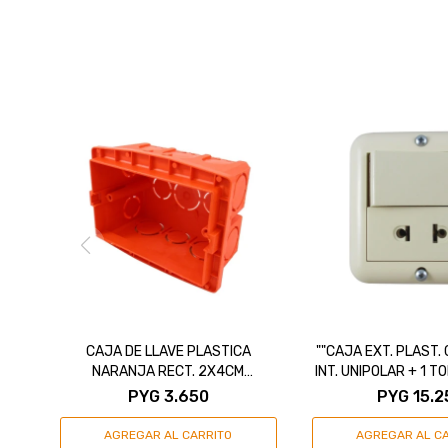
CAJA DE LLAVE PLASTICA
""CAJA EXT. PLAST.
NARANJA RECT. 2X4CM
INT. UNIPOLAR + 1 
AUTORROSCANTE
16A ""MARFI
PYG
3.650
PYG
15.2