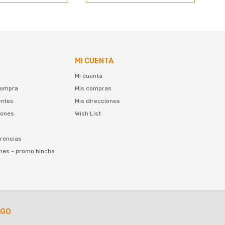
MI CUENTA
Mi cuenta
compra
Mis compras
entes
Mis direcciones
iones
Wish List
rencias
nes - promo hincha
AGO