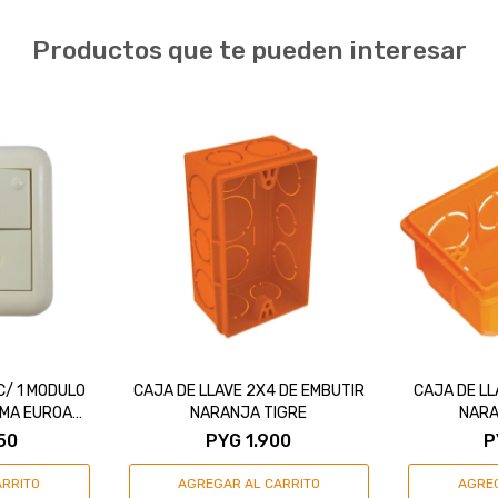
Productos que te pueden interesar
 C/ 1 MODULO
CAJA DE LLAVE 2X4 DE EMBUTIR
CAJA DE LL
TOMA EUROAM.
NARANJA TIGRE
NARA
L"""
50
PYG
1.900
P