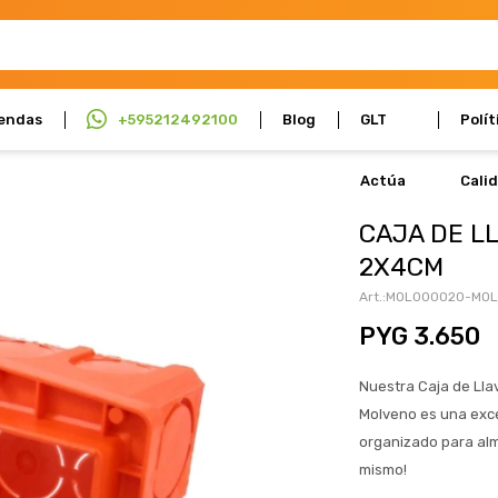
endas
+595212492100
Blog
GLT
Polít
Actúa
Cali
CAJA DE L
2X4CM
MOL000020-MO
PYG
3.650
Nuestra Caja de Lla
Molveno es una exce
organizado para alm
mismo!