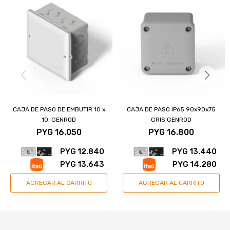
CAJA DE PASO DE EMBUTIR 10 x
CAJA DE PASO IP65 90x90x75
10. GENROD
GRIS GENROD
PYG
16.050
PYG
16.800
PYG
12.840
PYG
13.440
PYG
13.643
PYG
14.280