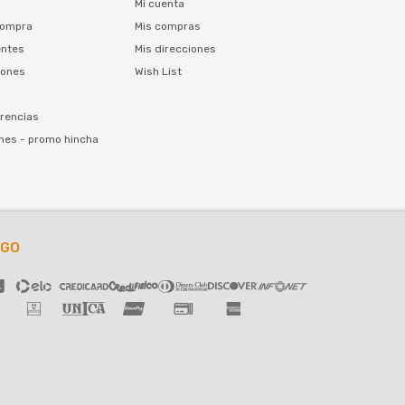
Mi cuenta
compra
Mis compras
entes
Mis direcciones
iones
Wish List
rencias
nes - promo hincha
AGO