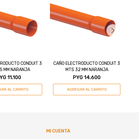
RODUCTO CONDUIT 3
CAÑO ELECTRODUCTO CONDUIT 3
CUR
5 MM NARANJA
MTS 32 MM NARANJA
YG
11.100
PYG
14.600
MI CUENTA