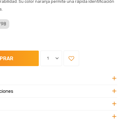
urabilidad. Su color naranja permite una rápida identificación
s.
 798
PRAR
1
ciones