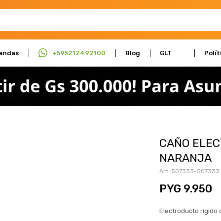
endas
+595212492100
Blog
GLT
Polít
Actúa
Cali
CAÑO ELEC
NARANJA
507333-507333
PYG
9.950
Electroducto rígido