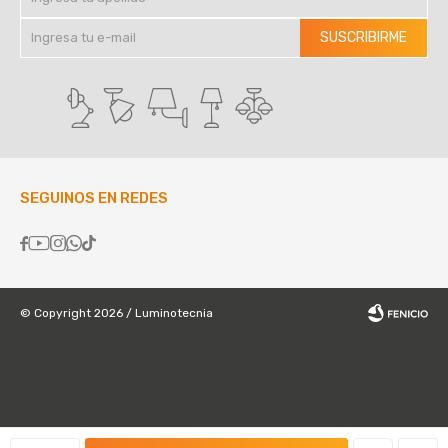
SUSCRIBIRME
SEGUINOS EN REDES





© Copyright 2026 / Luminotecnia