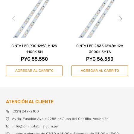
CINTA LED PRO 12W/LM 12V
CINTA LED 2835 12W/m 12V
4100K 5M
3000K 5MTS
PYG
55.550
PYG
56.550
ATENCIÓN AL CLIENTE
(021) 249-2100
Avda. Eusebio Ayala 2288 c/ Juan del Castillo, Asunción
info@luminotecnia.com.py
Lunes a viernes de 07:30 a 18:00 y Sábados de 08:00 a 13:00