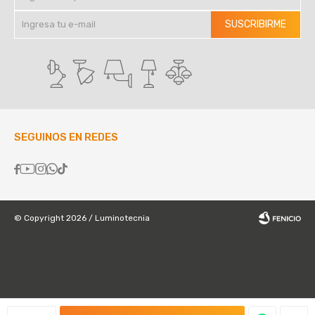
SUSCRIBIRME
SEGUINOS EN REDES





© Copyright 2026 / Luminotecnia
Fenicio