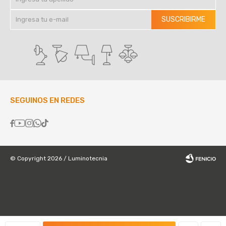
SUSCRIBIRME
SEGUINOS EN REDES





© Copyright 2026 / Luminotecnia