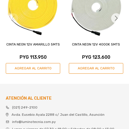
CINTA NEON 12V AMARILLO 5MTS
CINTA NEON 12V 4000K 5MTS
PYG
113.950
PYG
123.600
ATENCIÓN AL CLIENTE
(021) 249-2100
Avda. Eusebio Ayala 2288 c/ Juan del Castillo, Asunción
info@luminotecnia.com.py
Lunes a viernes de 07:30 a 18:00 y Sábados de 08:00 a 13:00