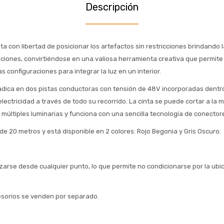
Descripción
a con libertad de posicionar los artefactos sin restricciones brindando l
aciones, convirtiéndose en una valiosa herramienta creativa que permite 
as configuraciones para integrar la luz en un interior.
adica en dos pistas conductoras con tensión de 48V incorporadas dentro d
lectricidad a través de todo su recorrido. La cinta se puede cortar a la
 múltiples luminarias y funciona con una sencilla tecnología de conector
de 20 metros y está disponible en 2 colores: Rojo Begonia y Gris Oscuro.
zarse desde cualquier punto, lo que permite no condicionarse por la ubi
esorios se venden por separado.