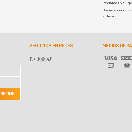
Reclamos y Suge
Bases y condicio
activado
SEGUINOS EN REDES
MEDIOS DE P





RIBIRME