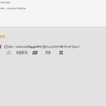
rencias
nes - promo hincha
AGO