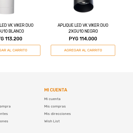
LED VK VIKER DUO
APLIQUE LED VK VIKER DUO
AP
U10 BLANCO
2XGU10 NEGRO
YG
113.200
PYG
114.000
MI CUENTA
Mi cuenta
compra
Mis compras
entes
Mis direcciones
iones
Wish List