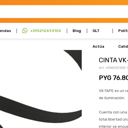
endas
+595212492100
Blog
GLT
Polít
Actúa
Cali
CINTA VK
VON000128-
PYG
76.8
VK-TAPE es un r
de iluminación.
Cuenta con una i
total libertad u
interior se enc