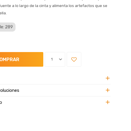
fuente a lo largo de la cinta y alimenta los artefactos que se
lla.
le: 289
OMPRAR
1
oluciones
o