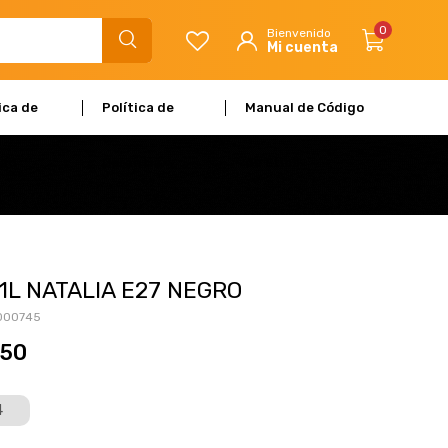
0
ica de
Política de
Manual de Código
dad
Garantía
de Ética
1L NATALIA E27 NEGRO
000745
750
4