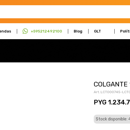
endas
+595212492100
Blog
GLT
Polít
Actúa
Cali
COLGANTE 
LCT000745-LCT
PYG
1.234.
Stock disponible: 