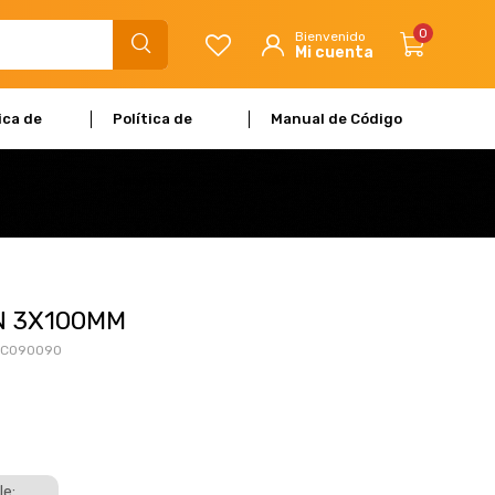
0
ica de
Política de
Manual de Código
dad
Garantía
de Ética
N 3X100MM
VC090090
le: