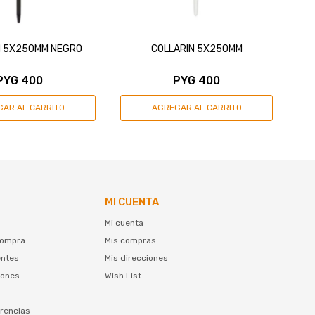
N 5X250MM NEGRO
COLLARIN 5X250MM
PYG
400
PYG
400
MI CUENTA
Mi cuenta
compra
Mis compras
entes
Mis direcciones
iones
Wish List
rencias