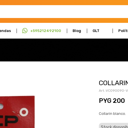
endas
+595212492100
Blog
GLT
Polít
Actúa
Cali
COLLARI
VC090090-
PYG
200
Collarin blanco.
Stock disponib