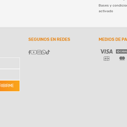
Bases y condicio
activado
SEGUINOS EN REDES
MEDIOS DE P





RIBIRME