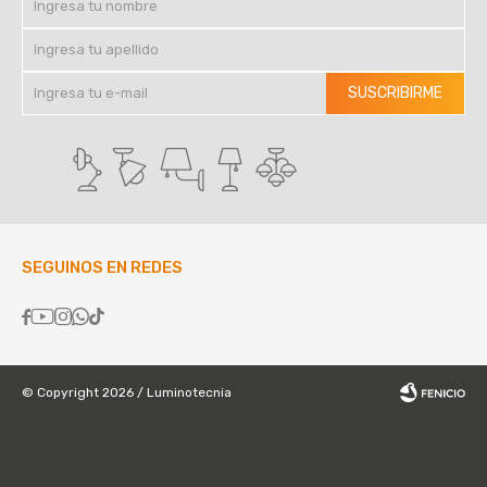
SUSCRIBIRME
SEGUINOS EN REDES





© Copyright 2026 / Luminotecnia