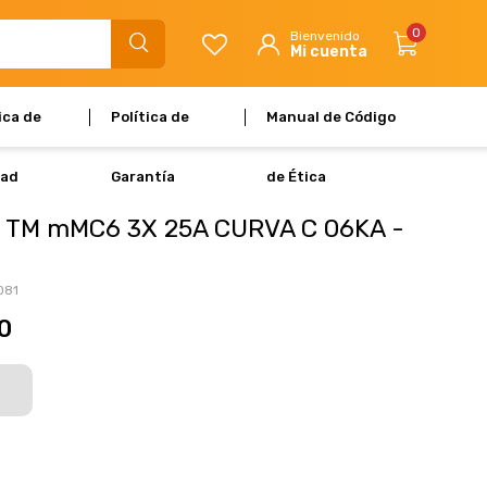
0
ica de
Política de
Manual de Código
dad
Garantía
de Ética
 TM mMC6 3X 25A CURVA C 06KA -
081
0