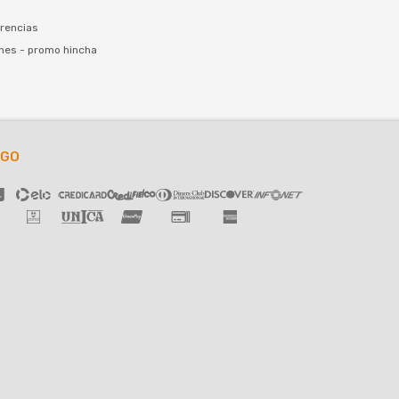
rencias
nes - promo hincha
AGO