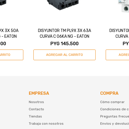
9X 3X 50A
DISYUNTOR TM PL9X 3X 63A
DISYUNTO
 - EATON
CURVA C 06KA NG - EATON
CURVA 
000
PYG
145.500
PY
EMPRESA
COMPRA
Nosotros
Cómo comprar
Contacto
Condiciones de 
Tiendas
Preguntas frecu
Trabaja con nosotros
Envíos y devoluc