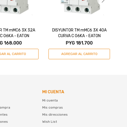
R TM mMC6 3X 32A
DISYUNTOR TM mMC6 3X 40A
D
C 06KA - EATON
CURVA C 06KA - EATON
G
168.000
PYG
181.700
MI CUENTA
Mi cuenta
compra
Mis compras
entes
Mis direcciones
iones
Wish List