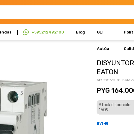
endas
+595212492100
Blog
GLT
Polít
Actúa
Cali
DISYUNTOR
EATON
EA139081-EA139
PYG
164.00
Stock disponible:
1509