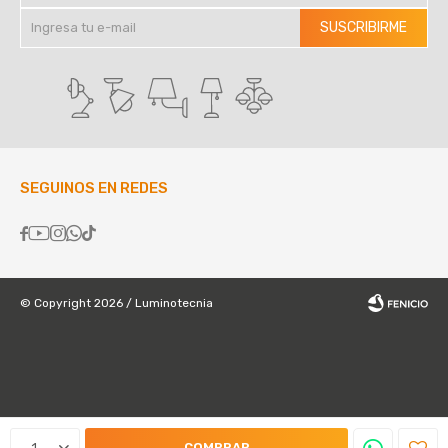
SUSCRIBIRME
SEGUINOS EN REDES





© Copyright 2026 / Luminotecnia
Fenicio
1
COMPRAR