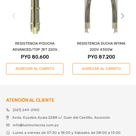
RESISTENCIA P/DUCHA
RESISTENCIA DUCHA INTIMA
ADVANCED/TOP JET 220V
220V 4300W
6000W
PYG
80.600
PYG
87.200
ATENCIÓN AL CLIENTE
(021) 249-2100
Avda. Eusebio Ayala 2288 c/ Juan del Castillo, Asunción
info@luminotecnia.com.py
Lunes a viernes de 07:30 a 18:00 y Sábados de 08:00 a 13:00