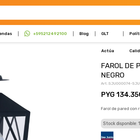
endas
+595212492100
Blog
GLT
Polít
Actúa
Cali
FAROL DE 
NEGRO
SJU000074-SJU
PYG
134.35
Farol de pared con 
Stock disponible: 