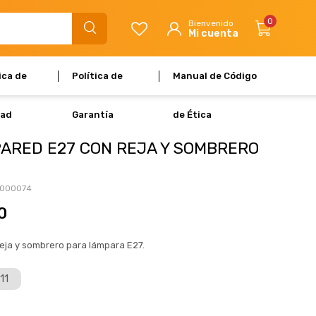
0
ica de
Política de
Manual de Código
dad
Garantía
de Ética
PARED E27 CON REJA Y SOMBRERO
000074
0
reja y sombrero para lámpara E27.
111