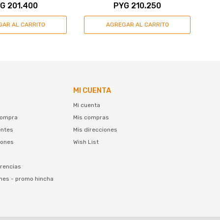
YG
201.400
PYG
210.250
MI CUENTA
Mi cuenta
compra
Mis compras
entes
Mis direcciones
iones
Wish List
rencias
nes - promo hincha