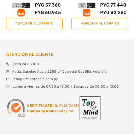
PYG
57.360
PYG
77.440
PYG
60.945
PYG
82.280
ATENCIÓN AL CLIENTE
(021) 249-2100
Avda. Eusebio Ayala 2288 c/ Juan del Castillo, Asunción
info@luminotecnia.com.py
Lunes a viernes de 07:30 a 18:00 y Sábados de 08:00 a 13:00
CERTIFICATE ID:
PY12/00152
Company Name:
Piroy SA