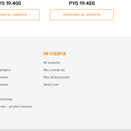
YG
19.400
PYG
19.450
MI CUENTA
Mi cuenta
compra
Mis compras
entes
Mis direcciones
iones
Wish List
rencias
nes - promo hincha