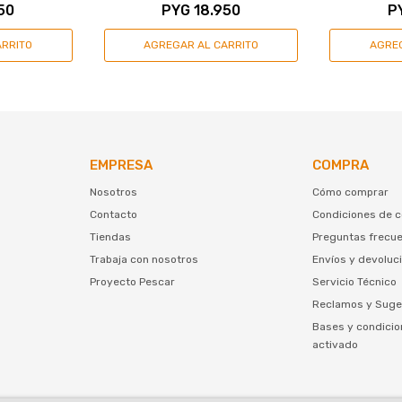
50
PYG
18.950
P
EMPRESA
COMPRA
Nosotros
Cómo comprar
Contacto
Condiciones de 
Tiendas
Preguntas frecu
Trabaja con nosotros
Envíos y devoluc
Proyecto Pescar
Servicio Técnico
Reclamos y Suge
Bases y condicio
activado