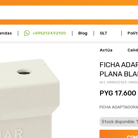
endas
+595212492100
Blog
GLT
Polít
Actúa
Cali
FICHA ADA
PLANA BLA
VIM000123-VIM0
PYG
17.600
FICHA ADAPTADORA
Stock disponible: 
COM