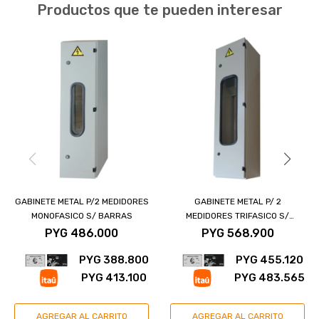
Productos que te pueden interesar
GABINETE METAL P/2 MEDIDORES
GABINETE METAL P/ 2
MONOFASICO S/ BARRAS
MEDIDORES TRIFASICO S/
BARRAS
PYG
486.000
PYG
568.900
PYG
388.800
PYG
455.120
PYG
413.100
PYG
483.565