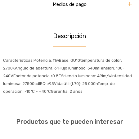
Medios de pago
Descripción
Características:Potencia: 11wBase: GU10temperatura de color:
2700KAngulo de abertura: 6ºFlujo luminoso: 540lmTensióN: 100-
240VFactor de potencia >0.8Eficiencia luminosa: 49lm/Wintensidad
luminosa: 27500cdIRC: >95Vida útil (L70): 25.000hTemp. de
operación: -10ºC ~ +40ºCGarantía: 2 años
Productos que te pueden interesar