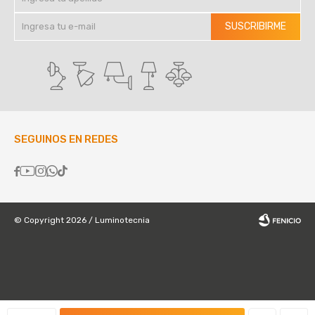
SUSCRIBIRME
SEGUINOS EN REDES





© Copyright 2026 / Luminotecnia
Fenicio