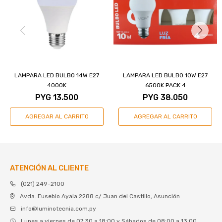
LAMPARA LED BULBO 14W E27
LAMPARA LED BULBO 10W E27
4000K
6500K PACK 4
PYG
13.500
PYG
38.050
ATENCIÓN AL CLIENTE
(021) 249-2100
Avda. Eusebio Ayala 2288 c/ Juan del Castillo, Asunción
info@luminotecnia.com.py
Lunes a viernes de 07:30 a 18:00 y Sábados de 08:00 a 13:00