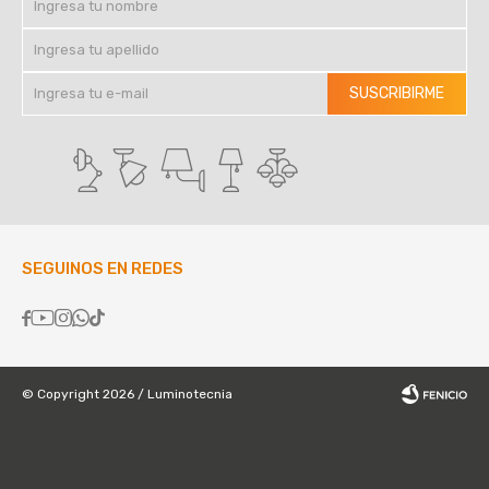
SUSCRIBIRME
SEGUINOS EN REDES





© Copyright 2026 / Luminotecnia