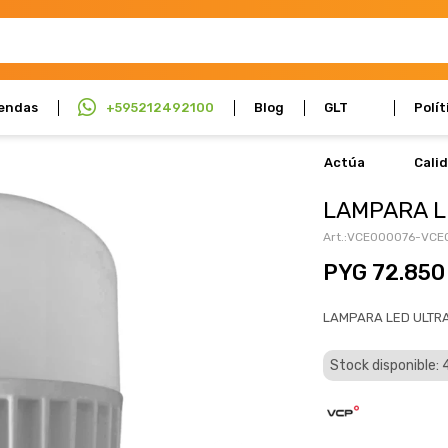
endas
+595212492100
Blog
GLT
Polít
Actúa
Cali
LAMPARA L
VCE000076-VCE
PYG
72.850
LAMPARA LED ULTRA
Stock disponible: 