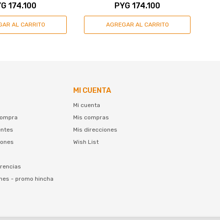
YG
174.100
PYG
174.100
MI CUENTA
Mi cuenta
compra
Mis compras
entes
Mis direcciones
iones
Wish List
rencias
nes - promo hincha