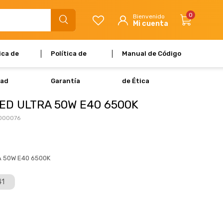
0
ica de
Política de
Manual de Código
dad
Garantía
de Ética
ED ULTRA 50W E40 6500K
000076
 50W E40 6500K
41