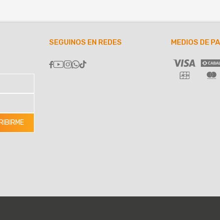
SEGUINOS EN REDES
MEDIOS DE P





RIBIRME