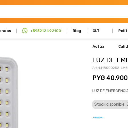
endas
+595212492100
Blog
GLT
Polít
Actúa
Cali
LUZ DE EM
LMB000252-LMB
PYG
40.900
LUZ DE EMERGENCI
Stock disponible: 