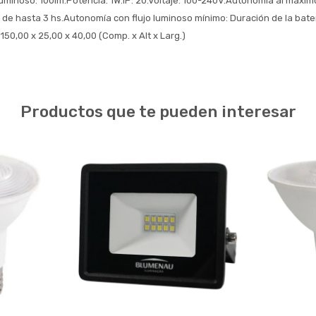
luminoso: 100lm.Potencia: 1W.IP: 20.Voltaje: 100-240V.Autonomía al máximo
a de hasta 3 hs.Autonomía con flujo luminoso mínimo: Duración de la bate
50,00 x 25,00 x 40,00 (Comp. x Alt x Larg.)
Productos que te pueden interesar