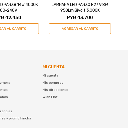
ED PAR38 14W 4000K
LAMPARA LED PAR30 E27 9,8W
L
100-240V
950Lm Bivolt 3.000K
YG
42.450
PYG
43.700
MI CUENTA
Mi cuenta
compra
Mis compras
entes
Mis direcciones
iones
Wish List
rencias
nes - promo hincha