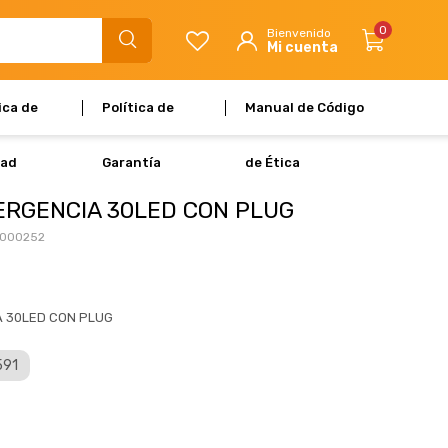
0
ica de
Política de
Manual de Código
dad
Garantía
de Ética
ERGENCIA 30LED CON PLUG
000252
A 30LED CON PLUG
591