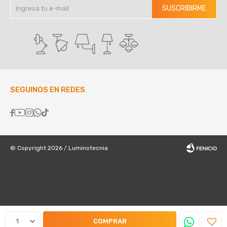
SUSCRIBIRME
SEGUINOS EN REDES





© Copyright 2026 / Luminotecnia
Fenicio
1
COMPRAR