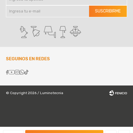
SUSCRIBIRME
SEGUINOS EN REDES





© Copyright 2026 / Luminotecnia