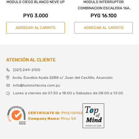
MODULO CIEGO BLANCO NEVE UP
MODULO INTERRUPTOR
COMBINACION ESCALERA 16A
NEGRO NEVE UP
PYG
3.000
PYG
16.100
ATENCIÓN AL CLIENTE
(021) 249-2100
Avda. Eusebio Ayala 2288 c/ Juan del Castillo, Asunción
info@luminotecnia.com.py
Lunes a viernes de 07:30 a 18:00 y Sábados de 08:00 a 13:00
CERTIFICATE ID:
PY12/00152
Company Name:
Piroy SA