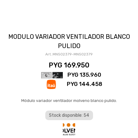
MODULO VARIADOR VENTILADOR BLANCO
PULIDO
MN502379-MN502379
PYG
169.950
PYG
135.960
PYG
144.458
Módulo variador ventilador molveno blanco pulido.
Stock disponible: 54