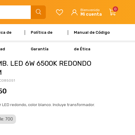
0
ica de
Política de
Manual de Código
dad
Garantía
de Ética
MB. LED 6W 6500K REDONDO
M
C085051
50
 LED redondo, color blanco. Incluye transformador.
le: 700