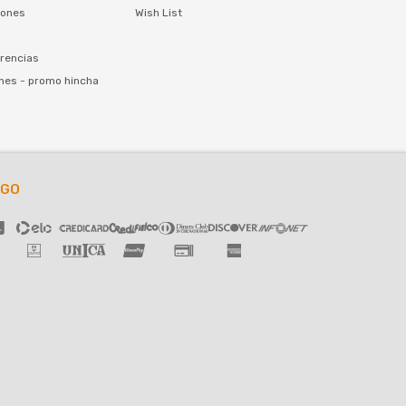
iones
Wish List
rencias
nes - promo hincha
AGO