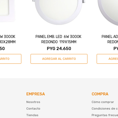
6W 3000K
PANEL EMB. LED 6W 3000K
PANEL AD
110X28MM
REDONDO 119X15MM
REDO
50
PYG
24.650
P
EMPRESA
COMPRA
Nosotros
Cómo comprar
Contacto
Condiciones de 
Tiendas
Preguntas frecu