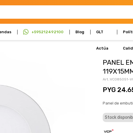
endas
+595212492100
Blog
GLT
Polít
Actúa
Cali
PANEL E
119X15M
VC085051-V
PYG
24.6
Panel de embutir
Stock disponib