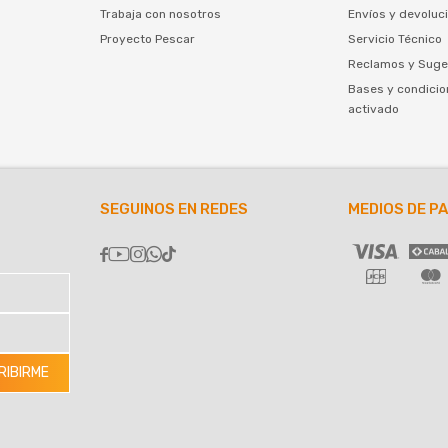
Trabaja con nosotros
Envíos y devoluc
Proyecto Pescar
Servicio Técnico
Reclamos y Suge
Bases y condicio
activado
SEGUINOS EN REDES
MEDIOS DE P





RIBIRME