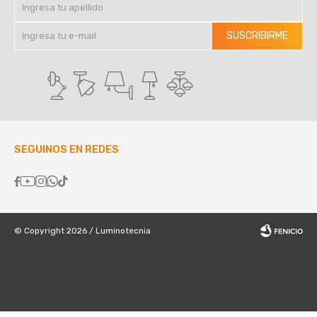
SUSCRIBIRME
SEGUINOS EN REDES





© Copyright 2026 / Luminotecnia