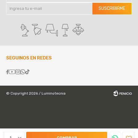
SUSCRIBIRME
SEGUINOS EN REDES





© Copyright 2026 / Luminotecnia
Fenicio
1
COMPRAR