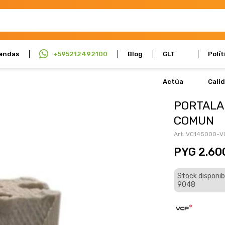
endas
+595212492100
Blog
GLT
Polít
Actúa
Cali
PORTALA
COMUN
VC145000-V
PYG
2.60
Stock disponib
9048