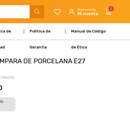
0
ica de
Política de
Manual de Código
dad
Garantía
de Ética
MPARA DE PORCELANA E27
C145000
0
le: