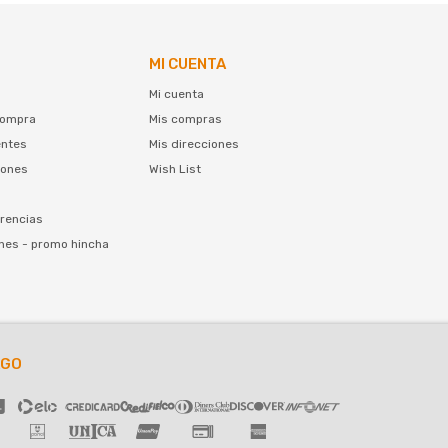
MI CUENTA
Mi cuenta
compra
Mis compras
entes
Mis direcciones
iones
Wish List
rencias
nes - promo hincha
AGO