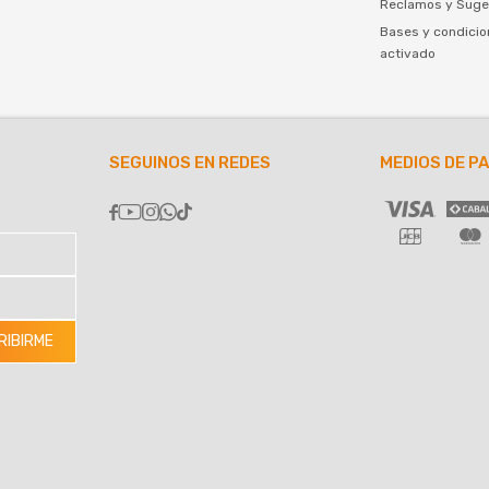
Reclamos y Suge
Bases y condicio
activado
SEGUINOS EN REDES
MEDIOS DE P





RIBIRME