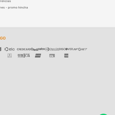
rencias
nes - promo hincha
AGO