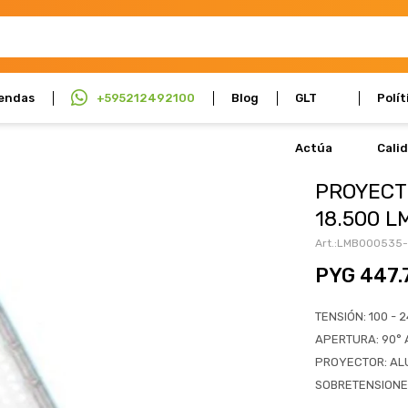
endas
+595212492100
Blog
GLT
Polít
Actúa
Cali
PROYECT
18.500 L
LMB000535
PYG
447.
TENSIÓN: 100 - 
APERTURA: 90° A
PROYECTOR: AL
SOBRETENSIONE