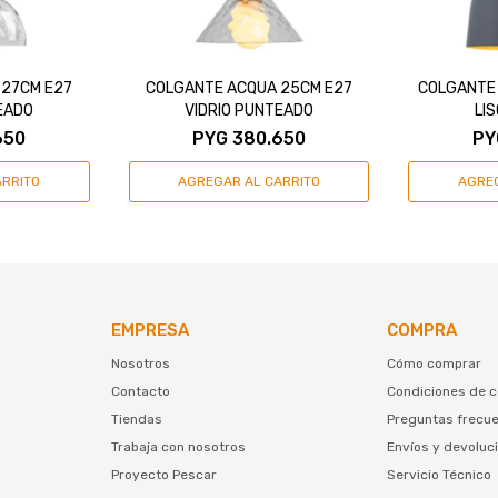
 27CM E27
COLGANTE ACQUA 25CM E27
COLGANTE 
EADO
VIDRIO PUNTEADO
LI
650
PYG
380.650
PY
EMPRESA
COMPRA
Nosotros
Cómo comprar
Contacto
Condiciones de 
Tiendas
Preguntas frecu
Trabaja con nosotros
Envíos y devoluc
Proyecto Pescar
Servicio Técnico