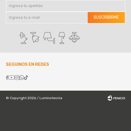
SUSCRIBIRME
SEGUINOS EN REDES





© Copyright 2026 / Luminotecnia