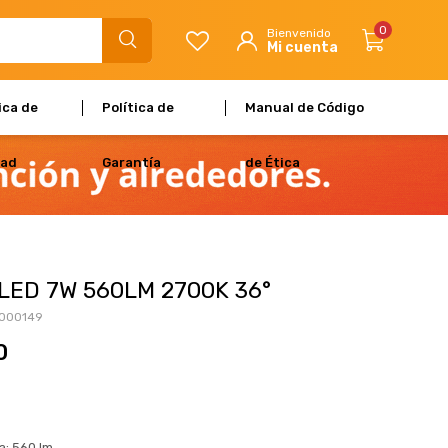
0
ica de
Política de
Manual de Código
dad
Garantía
de Ética
LED 7W 560LM 2700K 36°
000149
0
a: 560 lm