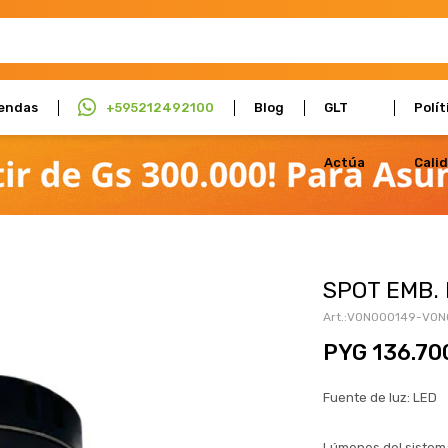
endas
+595212492100
Blog
GLT
Polít
Actúa
Cali
SPOT EMB. 
VON000149-VON
PYG
136.70
Fuente de luz: LED
Lúmenes del sistem