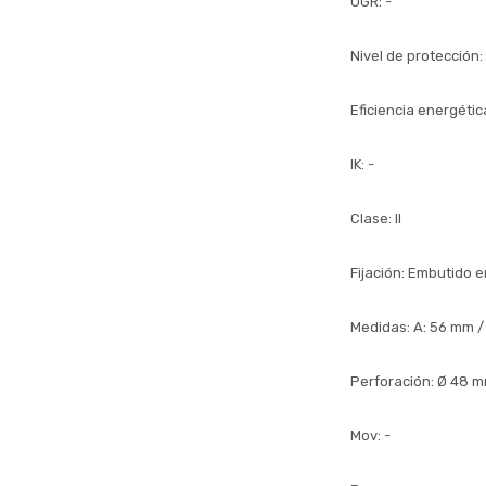
UGR: -
Nivel de protección:
Eficiencia energética
IK: -
Clase: II
Fijación: Embutido 
Medidas: A: 56 mm /
Perforación: Ø 48 
Mov: -