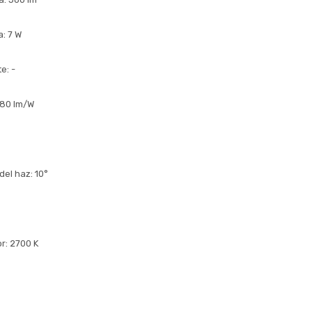
a: 7 W
e: -
 80 lm/W
del haz: 10°
r: 2700 K