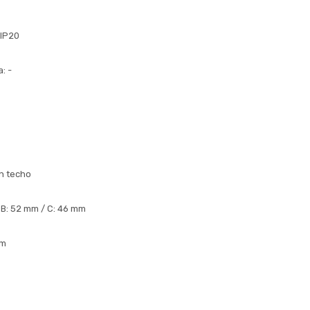
 IP20
: -
en techo
 B: 52 mm / C: 46 mm
mm