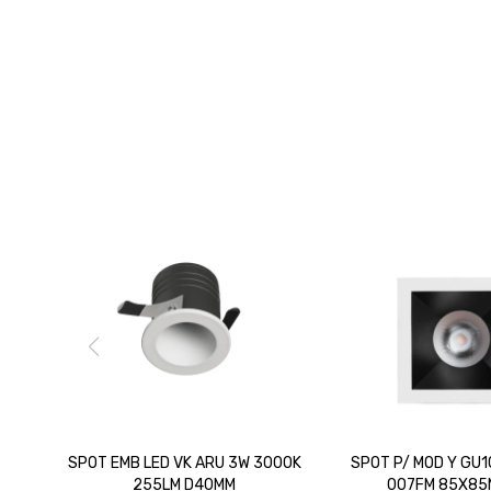
SPOT EMB LED VK ARU 3W 3000K
SPOT P/ MOD Y GU1
255LM D40MM
007FM 85X85