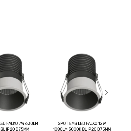
LED FALKO 7W 630LM
SPOT EMB LED FALKO 12W
SP
 BL IP20 D75MM
1080LM 3000K BL IP20 D75MM