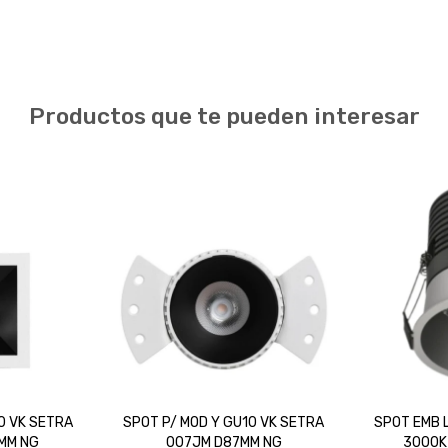
Productos que te pueden interesar
0 VK SETRA
SPOT P/ MOD Y GU10 VK SETRA
SPOT EMB 
MM NG
007JM D87MM NG
3000K