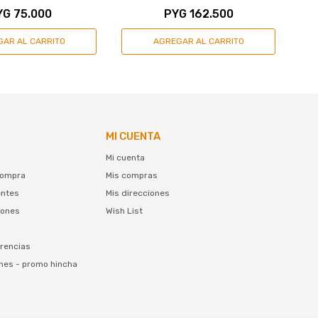
YG
75.000
PYG
162.500
MI CUENTA
Mi cuenta
compra
Mis compras
entes
Mis direcciones
iones
Wish List
rencias
nes - promo hincha