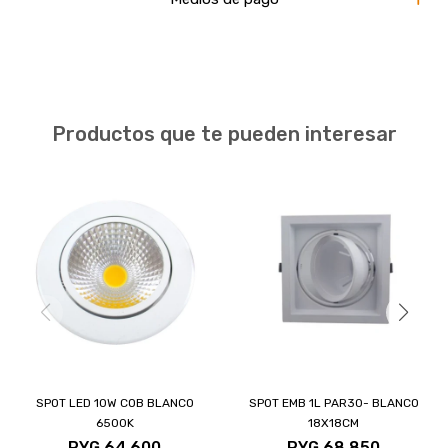
Productos que te pueden interesar
SPOT LED 10W COB BLANCO
SPOT EMB 1L PAR30- BLANCO
6500K
18X18CM
PYG
64.600
PYG
68.850