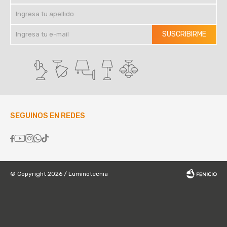
SUSCRIBIRME
SEGUINOS EN REDES





© Copyright 2026 / Luminotecnia