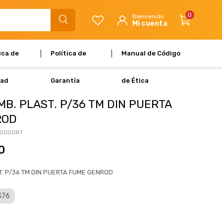
0
ica de
Política de
Manual de Código
dad
Garantía
de Ética
B. PLAST. P/36 TM DIN PUERTA
ROD
000087
0
T. P/36 TM DIN PUERTA FUME GENROD
 376