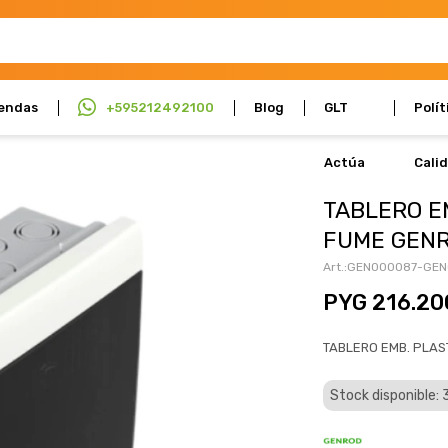
endas
+595212492100
Blog
GLT
Polít
Actúa
Cali
TABLERO EM
FUME GEN
GEN000087-GEN
PYG
216.20
TABLERO EMB. PLAS
Stock disponible: