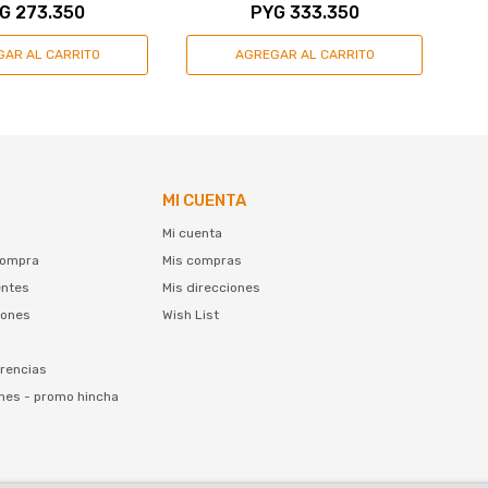
G
273.350
PYG
333.350
MI CUENTA
Mi cuenta
compra
Mis compras
entes
Mis direcciones
iones
Wish List
rencias
nes - promo hincha