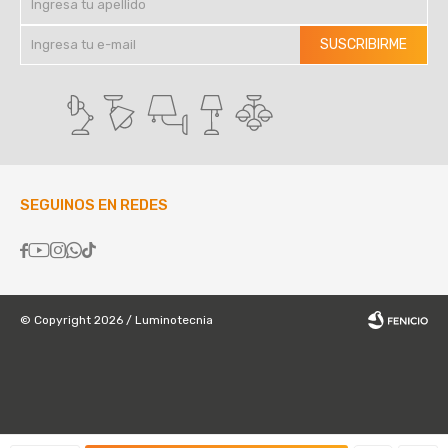
SUSCRIBIRME
SEGUINOS EN REDES





© Copyright 2026 / Luminotecnia